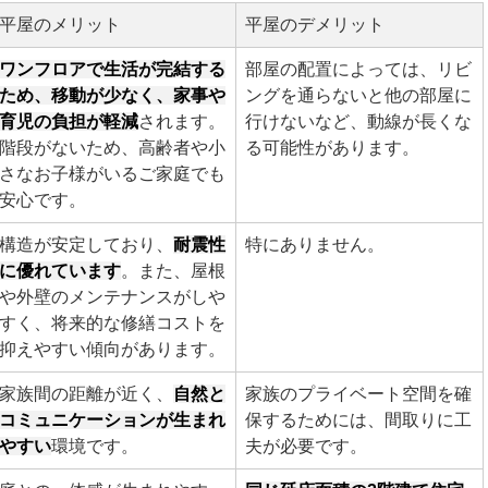
平屋のメリット
平屋のデメリット
ワンフロアで生活が完結する
部屋の配置によっては、リビ
ため、移動が少なく、家事や
ングを通らないと他の部屋に
育児の負担が軽減
されます。
行けないなど、動線が長くな
階段がないため、高齢者や小
る可能性があります。
さなお子様がいるご家庭でも
安心です。
構造が安定しており、
耐震性
特にありません。
に優れています
。また、屋根
や外壁のメンテナンスがしや
すく、将来的な修繕コストを
抑えやすい傾向があります。
家族間の距離が近く、
自然と
家族のプライベート空間を確
コミュニケーションが生まれ
保するためには、間取りに工
やすい
環境です。
夫が必要です。