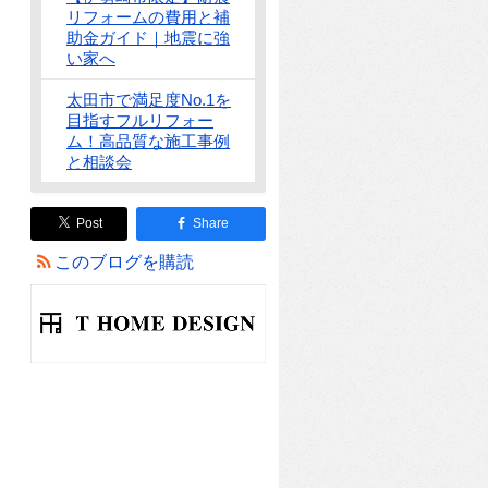
リフォームの費用と補
助金ガイド｜地震に強
い家へ
太田市で満足度No.1を
目指すフルリフォー
ム！高品質な施工事例
と相談会
Post
Share
このブログを購読