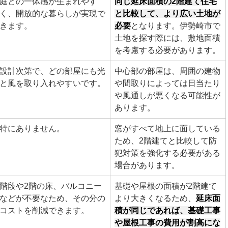
庭との一体感が生まれやす
同じ延床面積の2階建て住宅
く、開放的な暮らしが実現で
と比較して、より広い土地が
きます。
必要
となります。伊勢崎市で
土地を探す際には、敷地面積
を考慮する必要があります。
設計次第で、どの部屋にも光
中心部の部屋は、周囲の建物
と風を取り入れやすいです。
や間取りによっては日当たり
や風通しが悪くなる可能性が
あります。
特にありません。
窓がすべて地上に面している
ため、2階建てと比較して防
犯対策を強化する必要がある
場合があります。
階段や2階の床、バルコニー
基礎や屋根の面積が2階建て
などが不要なため、その分の
より大きくなるため、
延床面
コストを削減できます。
積が同じであれば、基礎工事
や屋根工事の費用が割高にな