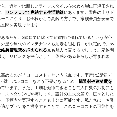
から、近年では新しいライフスタイルを求める層に再評価され
は、
ワンフロアで完結する生活動線
にあります。階段の上り下
ムーズになり、お子様からご高齢の方まで、家族全員が安全で
住空間を実現できます。
であるため、2階建てに比べて耐震性に優れているという安心
、外壁や屋根のメンテナンスも足場を組む範囲が限定的で、比
な維持管理費を抑えられる
点も魅力と言えるでしょう。家族間
増え、リビングを中心とした一体感のある暮らしが育まれま
に高めるのが「ローコスト」という視点です。平屋は2階建て
床・壁、バルコニーなどが不要となるため、
構造材や建材費を
めています。また、工期を短縮できることで人件費の抑制にも
のコストダウンに寄与します。設計の工夫次第で、広々とした
を、予算内で実現することも十分に可能です。私たちは、お客
最適なプランをご提案することで、このローコストの可能性を