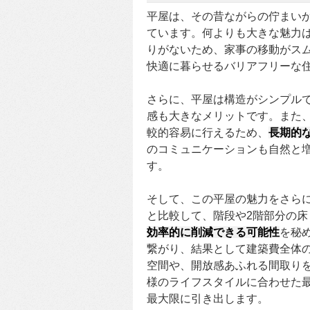
平屋は、その昔ながらの佇まい
ています。何よりも大きな魅力
りがないため、家事の移動がス
快適に暮らせるバリアフリーな
さらに、平屋は構造がシンプル
感も大きなメリットです。また
較的容易に行えるため、
長期的
のコミュニケーションも自然と
す。
そして、この平屋の魅力をさら
と比較して、階段や2階部分の
効率的に削減できる可能性
を秘
繋がり、結果として建築費全体
空間や、開放感あふれる間取り
様のライフスタイルに合わせた
最大限に引き出します。