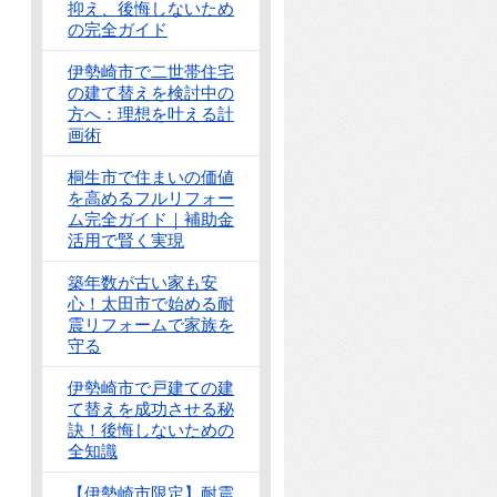
抑え、後悔しないため
の完全ガイド
伊勢崎市で二世帯住宅
の建て替えを検討中の
方へ：理想を叶える計
画術
桐生市で住まいの価値
を高めるフルリフォー
ム完全ガイド｜補助金
活用で賢く実現
築年数が古い家も安
心！太田市で始める耐
震リフォームで家族を
守る
伊勢崎市で戸建ての建
て替えを成功させる秘
訣！後悔しないための
全知識
【伊勢崎市限定】耐震