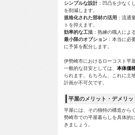
シンプルな設計
：凹凸を少なく
を削減します。
規格化された部材の活用
：流通
トを抑えます。
効率的な工法
：熟練の職人によ
最小限のオプション
：本当に必
に予算を配分します。
伊勢崎市におけるローコスト平
一般的な目安としては、
本体価格
られます。もちろん、これに土
計画が不可欠です。
平屋のメリット・デメリッ
平屋には、その独特の構造から
勢崎市での平屋暮らしを具体的
きましょう。