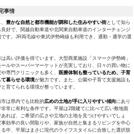
宅事情
し、
豊かな自然と都市機能が調和した住みやすい街
として知ら
も良好で、関越自動車道や北関東自動車道のインターチェンジ
です。JR両毛線や東武伊勢崎線も利用でき、通勤・通学の選
市は高い評価を得ています。大型商業施設「スマーク伊勢崎」
モールやスーパーマーケットが充実しており、日々の買い物に
院や専門クリニックも多く、
医療体制も整っているため、子育
して暮らせる環境
が魅力です。また、公園や子育て支援施設も
びと育てられる環境が整っています。
崎市は県内でも比較的
広めの土地が手に入りやすい傾向
にあり
で非常に有利な条件です。平屋は2階建てに比べて広い敷地面
であれば、ご希望の広さや立地の土地を見つけやすいでしょ
家事効率の良い間取りや、家族が自然と集まるリビングを中心
まる中、平屋はまさに現代のライフスタイルに合致した選択肢