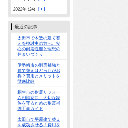
2022年 (24)
最近の記事
太田市で木造の建て替
えを検討中の方へ。安
心の耐震性能と理想の
住まいづくり
伊勢崎市の耐震補強と
建て替えはどっちがお
得？費用とメリットを
徹底比較
桐生市の耐震リフォー
ム相談窓口｜大切な家
族を守るための耐震補
強工事ガイド
太田市で平屋建て替え
を成功させる！費用を