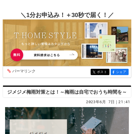
＼1分お申込み！＋30秒で届く！／
パーマリンク
entry260
ポスト
シェア
entry260
entry260
ジメジメ梅雨対策とは！～梅雨は自宅でおうち時間を～
2023年6月 7日｜21:41