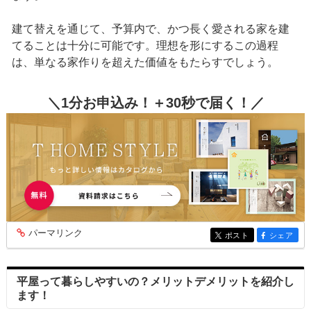
建て替えを通じて、予算内で、かつ長く愛される家を建
てることは十分に可能です。理想を形にするこの過程
は、単なる家作りを超えた価値をもたらすでしょう。
＼1分お申込み！＋30秒で届く！／
パーマリンク
entry351
ポスト
シェア
entry351
entry351
平屋って暮らしやすいの？メリットデメリットを紹介し
ます！