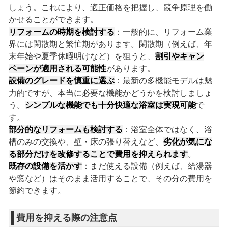
しょう。これにより、適正価格を把握し、競争原理を働
かせることができます。
リフォームの時期を検討する
：一般的に、リフォーム業
界には閑散期と繁忙期があります。閑散期（例えば、年
末年始や夏季休暇明けなど）を狙うと、
割引やキャン
ペーンが適用される可能性
があります。
設備のグレードを慎重に選ぶ
：最新の多機能モデルは魅
力的ですが、本当に必要な機能かどうかを検討しましょ
う。
シンプルな機能でも十分快適な浴室は実現可能
で
す。
部分的なリフォームも検討する
：浴室全体ではなく、浴
槽のみの交換や、壁・床の張り替えなど、
劣化が気にな
る部分だけを改修することで費用を抑えられます
。
既存の設備を活かす
：まだ使える設備（例えば、給湯器
や窓など）はそのまま活用することで、その分の費用を
節約できます。
費用を抑える際の注意点