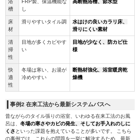
浴
FRP製、保温機能な
高断熱浴槽、節水型
槽
し
床
滑りやすいタイル調
水はけの良いカラリ床、
材
滑りにくい素材
清
目地が多くカビやす
目地が少なく、防カビ仕
掃
い
様
性
快
冬場は寒い、お湯が
断熱材強化、浴室暖房乾
適
冷めやすい
燥機
性
事例2 在来工法から最新システムバスへ
昔ながらのタイル張りの浴室、いわゆる在来工法のお風
呂は、
冬場の寒さやカビの発生、そしてお手入れのしに
くさ
といった課題を抱えていることが多いです。 こちら
の事例では、これらの問題を一挙に解決するため、最新