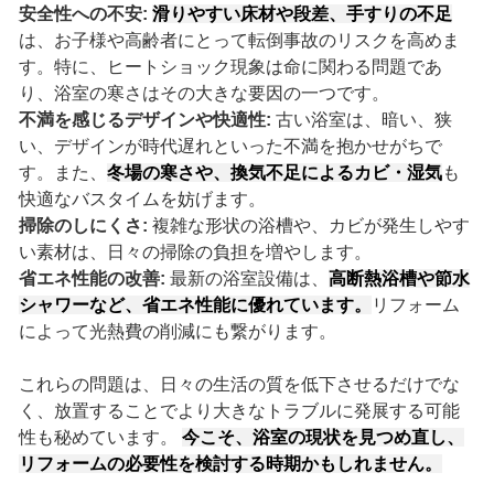
安全性への不安:
滑りやすい床材や段差、手すりの不足
は、お子様や高齢者にとって転倒事故のリスクを高めま
す。特に、ヒートショック現象は命に関わる問題であ
り、浴室の寒さはその大きな要因の一つです。
不満を感じるデザインや快適性:
古い浴室は、暗い、狭
い、デザインが時代遅れといった不満を抱かせがちで
す。また、
冬場の寒さや、換気不足によるカビ・湿気
も
快適なバスタイムを妨げます。
掃除のしにくさ:
複雑な形状の浴槽や、カビが発生しやす
い素材は、日々の掃除の負担を増やします。
省エネ性能の改善:
最新の浴室設備は、
高断熱浴槽や節水
シャワーなど、省エネ性能に優れています。
リフォーム
によって光熱費の削減にも繋がります。
これらの問題は、日々の生活の質を低下させるだけでな
く、放置することでより大きなトラブルに発展する可能
性も秘めています。
今こそ、浴室の現状を見つめ直し、
リフォームの必要性を検討する時期かもしれません。