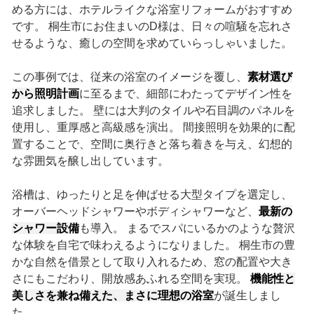
める方には、ホテルライクな浴室リフォームがおすすめ
です。 桐生市にお住まいのD様は、日々の喧騒を忘れさ
せるような、癒しの空間を求めていらっしゃいました。
この事例では、従来の浴室のイメージを覆し、
素材選び
から照明計画
に至るまで、細部にわたってデザイン性を
追求しました。 壁には大判のタイルや石目調のパネルを
使用し、重厚感と高級感を演出。 間接照明を効果的に配
置することで、空間に奥行きと落ち着きを与え、幻想的
な雰囲気を醸し出しています。
浴槽は、ゆったりと足を伸ばせる大型タイプを選定し、
オーバーヘッドシャワーやボディシャワーなど、
最新の
シャワー設備
も導入。 まるでスパにいるかのような贅沢
な体験を自宅で味わえるようになりました。 桐生市の豊
かな自然を借景として取り入れるため、窓の配置や大き
さにもこだわり、開放感あふれる空間を実現。
機能性と
美しさを兼ね備えた、まさに理想の浴室
が誕生しまし
た。