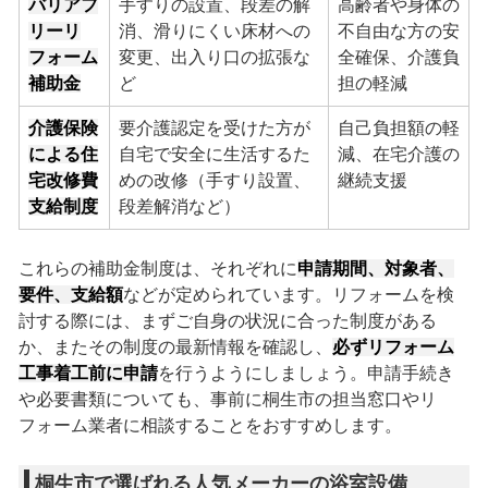
バリアフ
手すりの設置、段差の解
高齢者や身体の
リーリ
消、滑りにくい床材への
不自由な方の安
フォーム
変更、出入り口の拡張な
全確保、介護負
補助金
ど
担の軽減
介護保険
要介護認定を受けた方が
自己負担額の軽
による住
自宅で安全に生活するた
減、在宅介護の
宅改修費
めの改修（手すり設置、
継続支援
支給制度
段差解消など）
これらの補助金制度は、それぞれに
申請期間、対象者、
要件、支給額
などが定められています。リフォームを検
討する際には、まずご自身の状況に合った制度がある
か、またその制度の最新情報を確認し、
必ずリフォーム
工事着工前に申請
を行うようにしましょう。申請手続き
や必要書類についても、事前に桐生市の担当窓口やリ
フォーム業者に相談することをおすすめします。
桐生市で選ばれる人気メーカーの浴室設備