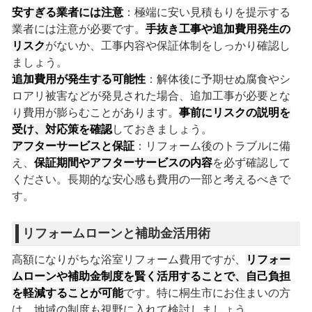
安すぎる業者には注意
：極端に安い見積もりを提示する
業者には注意が必要です。
手抜き工事や追加費用発生の
リスク
がないか、工事内容や保証体制をしっかり確認し
ましょう。
追加費用が発生する可能性
：解体後に予期せぬ腐食やシ
ロアリ被害などが発見された場合、追加工事が必要とな
り費用が膨らむことがあります。
事前にリスクの説明を
受け、対応策を確認
しておきましょう。
アフターサービスと保証
：リフォーム後のトラブルに備
え、
保証期間やアフターサービスの内容
を必ず確認して
ください。長期的な安心感も費用の一部と考えるべきで
す。
リフォームローンと補助金活用術
高額になりがちな浴室リフォーム費用ですが、
リフォー
ムローンや補助金制度を賢く活用することで、自己負担
を軽減することが可能
です。特に桐生市にお住まいの方
は、地域の制度も視野に入れて検討しましょう。