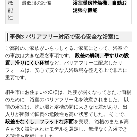
機
最低限の設備
浴室暖房乾燥機、自動お
能
湯張り機能
性
事例3 バリアフリー対応で安心安全な浴室に
ご高齢のご家族がいらっしゃるご家庭にとって、浴室で
の事故は大きな懸念事項です。
段差の解消、手すりの設
置、滑りにくい床材
など、バリアフリーに配慮したリ
フォームは、安心で安全な入浴環境を整える上で非常に
重要です。
桐生市にお住まいのC様は、足腰が弱くなってきたご両親
のために、浴室のバリアフリー化を決意されました。 以
前の浴室は、洗い場と浴槽の間に大きな段差があり、出
入りが困難で転倒の危険性も高い状態でした。 そこで、
段差をなくし、フラットな床面
を実現。 浴槽のまたぎ高
さも低く設計されたモデルを選定し、無理なく入浴でき
る環境を整備しました。