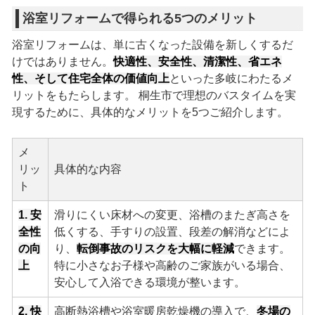
浴室リフォームで得られる5つのメリット
浴室リフォームは、単に古くなった設備を新しくするだ
けではありません。
快適性、安全性、清潔性、省エネ
性、そして住宅全体の価値向上
といった多岐にわたるメ
リットをもたらします。 桐生市で理想のバスタイムを実
現するために、具体的なメリットを5つご紹介します。
メ
リッ
具体的な内容
ト
1. 安
滑りにくい床材への変更、浴槽のまたぎ高さを
全性
低くする、手すりの設置、段差の解消などによ
の向
り、
転倒事故のリスクを大幅に軽減
できます。
上
特に小さなお子様や高齢のご家族がいる場合、
安心して入浴できる環境が整います。
2. 快
高断熱浴槽や浴室暖房乾燥機の導入で、
冬場の