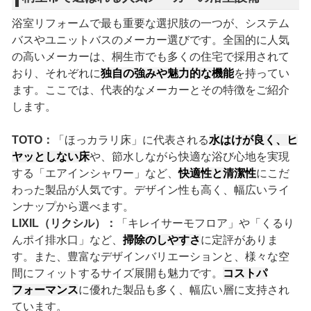
浴室リフォームで最も重要な選択肢の一つが、システム
バスやユニットバスのメーカー選びです。全国的に人気
の高いメーカーは、桐生市でも多くの住宅で採用されて
おり、それぞれに
独自の強みや魅力的な機能
を持ってい
ます。ここでは、代表的なメーカーとその特徴をご紹介
します。
TOTO：
「ほっカラリ床」に代表される
水はけが良く、ヒ
ヤッとしない床
や、節水しながら快適な浴び心地を実現
する「エアインシャワー」など、
快適性と清潔性
にこだ
わった製品が人気です。デザイン性も高く、幅広いライ
ンナップから選べます。
LIXIL（リクシル）：
「キレイサーモフロア」や「くるり
んポイ排水口」など、
掃除のしやすさ
に定評がありま
す。また、豊富なデザインバリエーションと、様々な空
間にフィットするサイズ展開も魅力です。
コストパ
フォーマンス
に優れた製品も多く、幅広い層に支持され
ています。