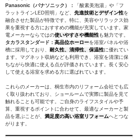
Panasonic（パナソニック）：
「酸素美泡湯」や「フ
ラットラインLED照明」など、
先進技術とデザイン性
を
融合させた製品が特徴です。特に、美容やリラックス効
果を重視する方におすすめの機能が充実しています。家
電メーカーならではの
使いやすさや機能性
も魅力です。
タカラスタンダード：
高品位ホーロー
を浴室パネルや浴
槽に採用しており、
耐久性、清掃性、保温性
に優れてい
ます。マグネット収納なども利用でき、浴室を清潔に保
ちながら快適に使える点が評価されています。長く安心
して使える浴室を求める方に選ばれています。
これらのメーカーは、桐生市内のリフォーム会社でも広
く取り扱われており、ショールームで実際に製品を見て
触れることも可能です。ご自身のライフスタイルや予
算、重視するポイントに合わせて、最適なメーカーと製
品を選ぶことが、
満足度の高い浴室リフォーム
へとつな
がります。