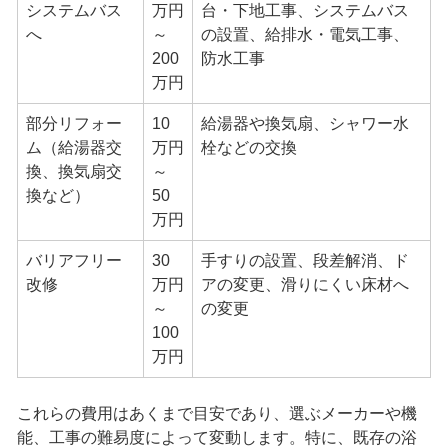
システムバス
万円
台・下地工事、システムバス
へ
～
の設置、給排水・電気工事、
200
防水工事
万円
部分リフォー
10
給湯器や換気扇、シャワー水
ム（給湯器交
万円
栓などの交換
換、換気扇交
～
換など）
50
万円
バリアフリー
30
手すりの設置、段差解消、ド
改修
万円
アの変更、滑りにくい床材へ
～
の変更
100
万円
これらの費用はあくまで目安であり、選ぶメーカーや機
能、工事の難易度によって変動します。特に、既存の浴