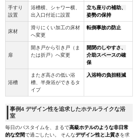
手すり
浴槽横、シャワー横、
立ち座りの補助、
設置
出入口付近に設置
姿勢の保持
滑りにくい加工の床材
転倒事故の防止
床材
へ変更
開き戸から引き戸（ま
開閉のしやすさ、
扉
たは折戸）へ変更
介助スペースの確
保
またぎ高さの低い浴
入浴時の負担軽減
浴槽
槽、半身浴ができるタ
イプ
事例4 デザイン性を追求したホテルライクな浴
室
毎日のバスタイムを、まるで
高級ホテルのような非日常
的な空間
で過ごしたい。 そんな
デザイン性と上質さ
を求