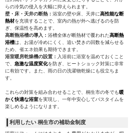
らの冷気の侵入を大幅に抑えられます。
壁・床・天井の断熱：
浴室の壁や床、天井に
高性能な断
熱材
を充填することで、室内の熱が外へ逃げるのを防
ぎ、保温性を高めます。
高断熱浴槽の導入：
浴槽全体が断熱材で覆われた
高断熱
浴槽
は、お湯が冷めにくく、追い焚きの回数を減らせる
ため、省エネ効果も期待できます。
浴室暖房乾燥機の設置：
入浴前に浴室を温めておくこと
で、
急激な温度変化
を防ぎ、ヒートショック対策に非常
に有効です。また、雨の日の洗濯物乾燥にも役立ちま
す。
これらの対策を組み合わせることで、桐生市の冬でも
暖
かく快適な浴室
を実現し、一年中安心してバスタイムを
楽しめるようになります。
利用したい 桐生市の補助金制度