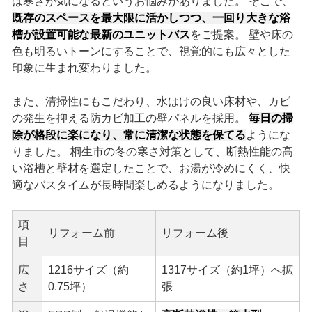
は寒さが気になるというお悩みがありました。 そこで、
既存のスペースを最大限に活かしつつ、一回り大きな浴
槽が設置可能な最新のユニットバス
をご提案。 壁や床の
色も明るいトーンにすることで、視覚的にも広々とした
印象に生まれ変わりました。
また、清掃性にもこだわり、水はけの良い床材や、カビ
の発生を抑える防カビ加工の壁パネルを採用。
毎日の掃
除が格段に楽になり、常に清潔な状態を保てる
ようにな
りました。 桐生市の冬の寒さ対策として、断熱性能の高
い浴槽と壁材を選定したことで、お湯が冷めにくく、快
適なバスタイムが長時間楽しめるようになりました。
項
リフォーム前
リフォーム後
目
広
1216サイズ（約
1317サイズ（約1坪）へ拡
さ
0.75坪）
張