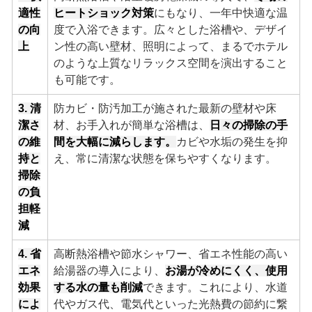
適性
ヒートショック対策
にもなり、一年中快適な温
の向
度で入浴できます。広々とした浴槽や、デザイ
上
ン性の高い壁材、照明によって、まるでホテル
のような上質なリラックス空間を演出すること
も可能です。
3. 清
防カビ・防汚加工が施された最新の壁材や床
潔さ
材、お手入れが簡単な浴槽は、
日々の掃除の手
の維
間を大幅に減らします。
カビや水垢の発生を抑
持と
え、常に清潔な状態を保ちやすくなります。
掃除
の負
担軽
減
4. 省
高断熱浴槽や節水シャワー、省エネ性能の高い
エネ
給湯器の導入により、
お湯が冷めにくく、使用
効果
する水の量も削減
できます。これにより、水道
によ
代やガス代、電気代といった光熱費の節約に繋