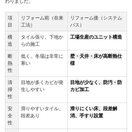
わりました。
項
リフォーム前（在来
リフォーム後（システム
目
工法）
バス）
構
タイル張り、下地か
工場生産のユニット構造
造
らの施工
断
低く、冬場は非常に
壁・天井・床が高断熱仕
熱
寒い
様
性
清
目地が多くカビが発
目地が少なく、防汚・防
掃
生しやすい
カビ加工
性
安
滑りやすいタイル、
滑りにくい床、段差解
全
段差あり
消、手すり設置
性