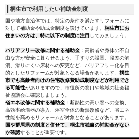
桐生市で利用したい補助金制度
国や地方自治体では、特定の条件を満たすリフォームに
対して補助金や助成金制度を設けています。
桐生市にお
住まいの方は、特に以下の制度に注目
してみましょう。
バリアフリー改修に関する補助金
：高齢者や身体の不自
由な方が安全に暮らせるよう、手すりの設置、段差の解
消、滑りにくい床材への変更など、バリアフリー化を目
的としたリフォームが対象となる場合があります。
桐生
市でも高齢者向けの住宅改修費助成制度などが利用でき
る可能性
がありますので、市役所の窓口や地域の社会福
祉協議会に確認しましょう。
省エネ改修に関する補助金
：断熱性の高い窓への交換、
高効率給湯器の導入、浴室全体の断熱改修など、省エネ
性能を高めるリフォームが対象となることがあります。
国や群馬県の制度と併せて、桐生市独自の補助金がない
か確認
することが重要です。