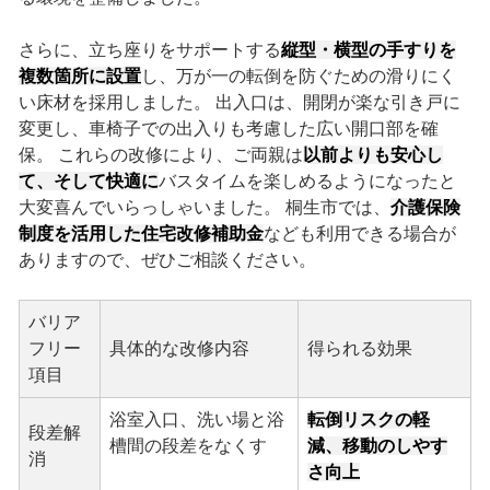
さらに、立ち座りをサポートする
縦型・横型の手すりを
複数箇所に設置
し、万が一の転倒を防ぐための滑りにく
い床材を採用しました。 出入口は、開閉が楽な引き戸に
変更し、車椅子での出入りも考慮した広い開口部を確
保。 これらの改修により、ご両親は
以前よりも安心し
て、そして快適に
バスタイムを楽しめるようになったと
大変喜んでいらっしゃいました。 桐生市では、
介護保険
制度を活用した住宅改修補助金
なども利用できる場合が
ありますので、ぜひご相談ください。
バリア
フリー
具体的な改修内容
得られる効果
項目
浴室入口、洗い場と浴
転倒リスクの軽
段差解
槽間の段差をなくす
減、移動のしやす
消
さ向上