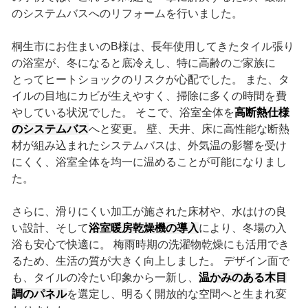
のシステムバスへのリフォームを行いました。
桐生市にお住まいのB様は、長年使用してきたタイル張り
の浴室が、冬になると底冷えし、特に高齢のご家族に
とってヒートショックのリスクが心配でした。 また、タ
イルの目地にカビが生えやすく、掃除に多くの時間を費
やしている状況でした。 そこで、浴室全体を
高断熱仕様
のシステムバス
へと変更。 壁、天井、床に高性能な断熱
材が組み込まれたシステムバスは、外気温の影響を受け
にくく、浴室全体を均一に温めることが可能になりまし
た。
さらに、滑りにくい加工が施された床材や、水はけの良
い設計、そして
浴室暖房乾燥機の導入
により、冬場の入
浴も安心で快適に。 梅雨時期の洗濯物乾燥にも活用でき
るため、生活の質が大きく向上しました。 デザイン面で
も、タイルの冷たい印象から一新し、
温かみのある木目
調のパネル
を選定し、明るく開放的な空間へと生まれ変