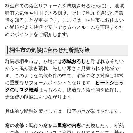
桐生市での浴室リフォームを成功させるためには、地域
特有の気候や利用できる制度、そして地元で選ばれる設
備を知ることが重要です。ここでは、桐生市にお住まい
の皆様がより快適で安心できるバスルームを実現するた
めのポイントをご紹介します。
桐生市の気候に合わせた断熱対策
群馬県桐生市は、冬場には
赤城おろし
と呼ばれる冷たい
からっ風が吹き荒れ、厳しい寒さに見舞われる地域で
す。このような気候条件の中で、浴室の寒さ対策は非常
に重要なリフォームポイントとなります。
ヒートショッ
クのリスク軽減
はもちろん、快適な入浴時間を確保し、
光熱費の削減にもつながります。
具体的な断熱対策としては、以下の点が挙げられます。
窓の改修：
既存の窓を
二重窓や内窓
に交換したり、断熱
性の高いサッシやガラスに変更したりすることで、外か