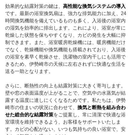
効果的な結露対策の鍵は、
高性能な換気システムの導入
です。最新の浴室換気扇は、強力な排気能力に加え、24
時間換気機能を備えているものも多く、入浴後の浴室内
の湿気を効率的に排出します。これにより、浴室が常に
乾燥した状態を保ちやすくなり、カビの発生を大幅に抑
制できます。また、浴室暖房乾燥機には、暖房機能だけ
でなく、乾燥機能や換気機能も搭載されており、入浴後
の浴室を素早く乾燥させ、洗濯物の室内干しにも活用で
きるため、伊勢崎市の天候に左右されずに快適な生活を
送る一助となります。
さらに、断熱性の向上も結露対策に大きく寄与します。
壁や窓の表面温度が上がることで、空気中の水蒸気が結
露する温度に達しにくくなるためです。私たちは、伊勢
崎市の住まいの状況に合わせて、
換気と断熱を組み合わ
せた総合的な結露対策
をご提案し、常に清潔で快適な浴
室環境を維持できるよう、お客様をサポートいたしま
す。カビの心配がない、いつも気持ちの良い浴室で、安