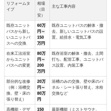
リフォームタ
相場
主な工事内容
イプ
（目
安）
既存ユニット
60万
既存ユニットバスの解体・撤
バスから新し
円～
去、新しいユニットバスの設
いユニットバ
150
置、給排水・電気工事
スへの交換
万円
在来工法浴室
80万
既存浴室の解体・撤去、土間
からユニット
円～
打ち、配管工事、ユニットバ
バスへの変更
200
ス設置、内装工事
万円
部分的な改修
20万
浴槽のみの交換、壁や床のパ
（例：浴槽交
円～
ネル・シート張り替え、水栓
換、壁・床の
80万
交換など
張り替え）
円
高機能・デザ
150
最新機能（ミストサウナ、