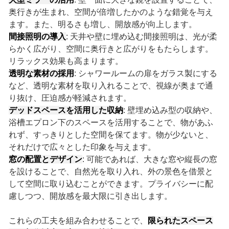
奥行きが生まれ、空間が倍増したかのような錯覚を与え
ます。また、明るさも増し、開放感が向上します。
間接照明の導入
: 天井や壁に埋め込む間接照明は、光が柔
らかく広がり、空間に奥行きと広がりをもたらします。
リラックス効果も高まります。
透明な素材の採用
: シャワールームの扉をガラス製にする
など、透明な素材を取り入れることで、視線が奥まで通
り抜け、圧迫感が軽減されます。
デッドスペースを活用した収納
: 壁埋め込み型の収納や、
浴槽エプロン下のスペースを活用することで、物があふ
れず、すっきりとした空間を保てます。物が少ないと、
それだけで広々とした印象を与えます。
窓の配置とデザイン
: 可能であれば、大きな窓や縦長の窓
を設けることで、自然光を取り入れ、外の景色を借景と
して空間に取り込むことができます。プライバシーに配
慮しつつ、開放感を最大限に引き出します。
これらの工夫を組み合わせることで、
限られたスペース