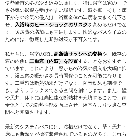
伊勢崎市の冬の冷え込みは厳しく、特に浴室は家の中で
も外気の影響を受けやすい場所です。窓や壁、そして床
下からの冷気の侵入は、浴室全体の温度を大きく低下さ
せ、
入浴時のヒートショックのリスク
を高めるだけでな
く、暖房費の増加にも直結します。快適なバスタイムの
ためには、徹底した断熱対策が不可欠です。
私たちは、浴室の窓に
高断熱サッシへの交換
や、既存の
窓の内側に
二重窓（内窓）を設置
することをおすすめし
ています。これにより、窓からの冷気の侵入を大幅に抑
え、浴室内の暖かさを長時間保つことが可能になりま
す。二重窓は断熱効果だけでなく、防音効果も期待で
き、よりリラックスできる空間を創出します。また、壁
や天井、床下には高性能な断熱材を充填することで、家
全体としての断熱性能を向上させ、浴室をより快適な空
間へと変貌させます。
最新のシステムバスには、浴槽だけでなく、壁・天井・
床にも断熱材が標準装備されているものが多く、これら