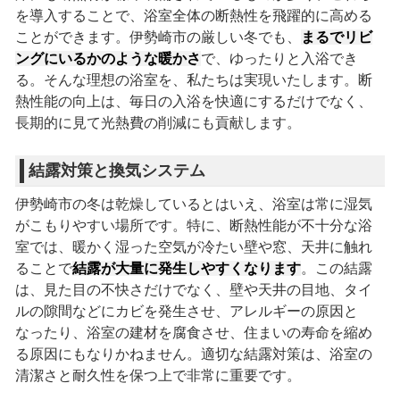
を導入することで、浴室全体の断熱性を飛躍的に高める
ことができます。伊勢崎市の厳しい冬でも、
まるでリビ
ングにいるかのような暖かさ
で、ゆったりと入浴でき
る。そんな理想の浴室を、私たちは実現いたします。断
熱性能の向上は、毎日の入浴を快適にするだけでなく、
長期的に見て光熱費の削減にも貢献します。
結露対策と換気システム
伊勢崎市の冬は乾燥しているとはいえ、浴室は常に湿気
がこもりやすい場所です。特に、断熱性能が不十分な浴
室では、暖かく湿った空気が冷たい壁や窓、天井に触れ
ることで
結露が大量に発生しやすくなります
。この結露
は、見た目の不快さだけでなく、壁や天井の目地、タイ
ルの隙間などにカビを発生させ、アレルギーの原因と
なったり、浴室の建材を腐食させ、住まいの寿命を縮め
る原因にもなりかねません。適切な結露対策は、浴室の
清潔さと耐久性を保つ上で非常に重要です。