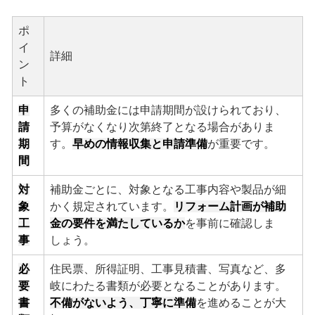
ポ
イ
詳細
ン
ト
申
多くの補助金には申請期間が設けられており、
請
予算がなくなり次第終了となる場合がありま
期
す。
早めの情報収集と申請準備
が重要です。
間
対
補助金ごとに、対象となる工事内容や製品が細
象
かく規定されています。
リフォーム計画が補助
工
金の要件を満たしているか
を事前に確認しま
事
しょう。
必
住民票、所得証明、工事見積書、写真など、多
要
岐にわたる書類が必要となることがあります。
書
不備がないよう、丁寧に準備
を進めることが大