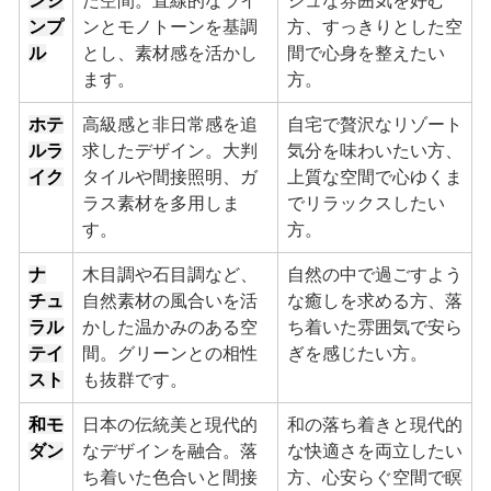
ンシ
た空間。直線的なライ
シュな雰囲気を好む
ンプ
ンとモノトーンを基調
方、すっきりとした空
ル
とし、素材感を活かし
間で心身を整えたい
ます。
方。
ホテ
高級感と非日常感を追
自宅で贅沢なリゾート
ルラ
求したデザイン。大判
気分を味わいたい方、
イク
タイルや間接照明、ガ
上質な空間で心ゆくま
ラス素材を多用しま
でリラックスしたい
す。
方。
ナ
木目調や石目調など、
自然の中で過ごすよう
チュ
自然素材の風合いを活
な癒しを求める方、落
ラル
かした温かみのある空
ち着いた雰囲気で安ら
テイ
間。グリーンとの相性
ぎを感じたい方。
スト
も抜群です。
和モ
日本の伝統美と現代的
和の落ち着きと現代的
ダン
なデザインを融合。落
な快適さを両立したい
ち着いた色合いと間接
方、心安らぐ空間で瞑